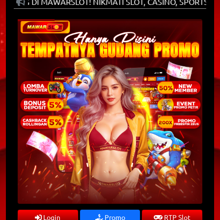
TANG DI MAWARSLOT! NIKMATI SLOT, CASINO, SPORTS, PO
Login
Promo
RTP Slot