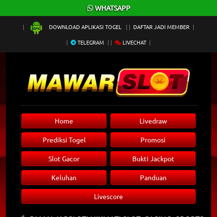
×
WHATSAPP
DOWNLOAD APLIKASI TOGEL
DAFTAR JADI MEMBER
TELEGRAM
LIVECHAT
Home
Livedraw
Prediksi Togel
Promosi
Slot Gacor
Bukti Jackpot
Keluhan
Panduan
Livescore