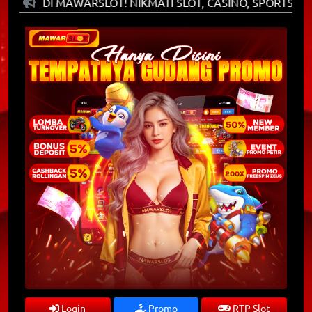
TANG DI MAWARSLOT! NIKMATI SLOT, CASINO, SPORTS, PO
Login
Promo
RTP Slot