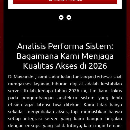
Analisis Performa Sistem:
Bagaimana Kami Menjaga
Kualitas Akses di 2026
Di Mawarslot, kami sadar kalau tantangan terbesar saat
mengakses layanan hiburan digital adalah kestabilan
server. Itulah kenapa tahun 2026 ini, tim kami fokus
pada pengembangan arsitektur sistem yang lebih
efisien agar latensi bisa ditekan. Kami tidak hanya
sekadar menyediakan akses, tapi memastikan bahwa
setiap integrasi server yang kami bangun berjalan
dengan enkripsi yang solid. Intinya, kami ingin teman-