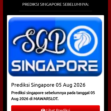
PREDIKSI SINGAPORE SEBELUMNYA:
Prediksi
Singapore
05 Aug 2026
Prediksi singapore sebelumnya pada tanggal 05
Aug 2026 di MAWARSLOT.
Lihat Prediksi