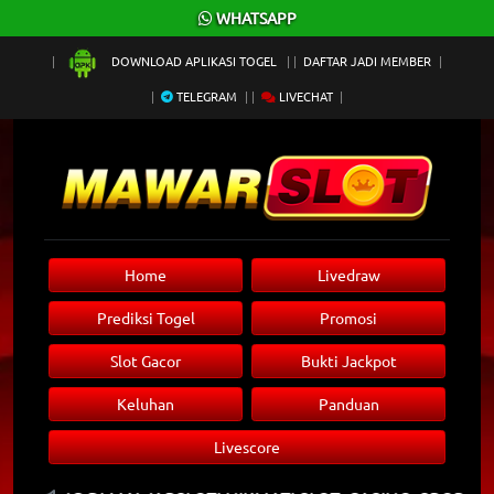
×
WHATSAPP
DOWNLOAD APLIKASI TOGEL
DAFTAR JADI MEMBER
TELEGRAM
LIVECHAT
Home
Livedraw
Prediksi Togel
Promosi
Slot Gacor
Bukti Jackpot
Keluhan
Panduan
Livescore