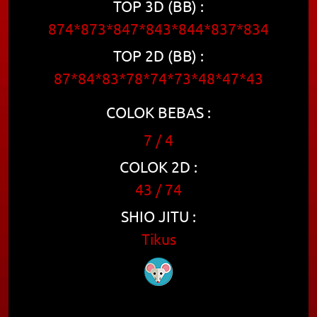
TOP 3D (BB) :
874*873*847*843*844*837*834
TOP 2D (BB) :
87*84*83*78*74*73*48*47*43
COLOK BEBAS :
7 / 4
COLOK 2D :
43 / 74
SHIO JITU :
Tikus