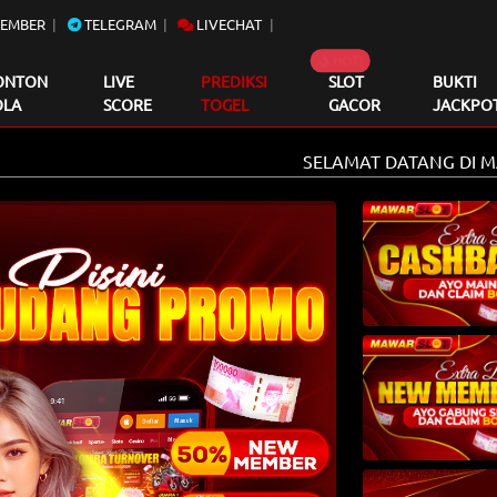
MEMBER
TELEGRAM
LIVECHAT
HOT!
ONTON
LIVE
PREDIKSI
SLOT
BUKTI
OLA
SCORE
TOGEL
GACOR
JACKPO
SELAMAT DATANG DI MAWARS