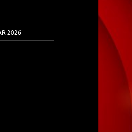
AR 2026