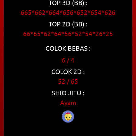
TOP 3D (BB) :
665*662*664*656*652*654*626
TOP 2D (BB) :
66*65*62*64*56*52*54*26*25
COLOK BEBAS :
6 / 4
COLOK 2D :
52 / 65
SHIO JITU :
Ayam