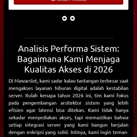
Analisis Performa Sistem:
Bagaimana Kami Menjaga
Kualitas Akses di 2026
Di Mawarslot, kami sadar kalau tantangan terbesar saat
mengakses layanan hiburan digital adalah kestabilan
server. Itulah kenapa tahun 2026 ini, tim kami fokus
pada pengembangan arsitektur sistem yang lebih
efisien agar latensi bisa ditekan. Kami tidak hanya
sekadar menyediakan akses, tapi memastikan bahwa
setiap integrasi server yang kami bangun berjalan
dengan enkripsi yang solid. Intinya, kami ingin teman-