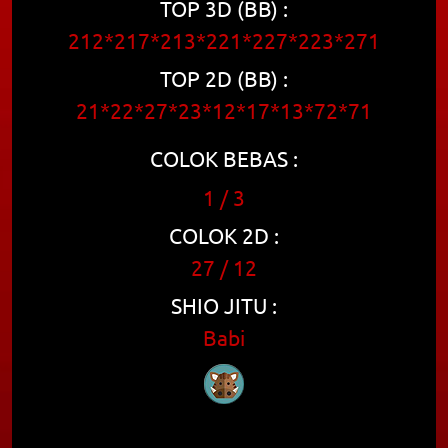
TOP 3D (BB) :
212*217*213*221*227*223*271
TOP 2D (BB) :
21*22*27*23*12*17*13*72*71
COLOK BEBAS :
1 / 3
COLOK 2D :
27 / 12
SHIO JITU :
Babi