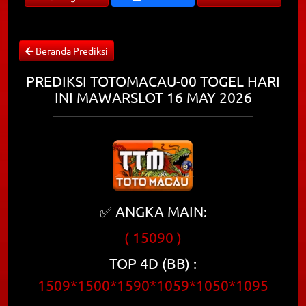
Beranda Prediksi
PREDIKSI TOTOMACAU-00 TOGEL HARI
INI MAWARSLOT 16 MAY 2026
✅ ANGKA MAIN:
( 15090 )
TOP 4D (BB) :
1509*1500*1590*1059*1050*1095