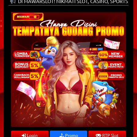
TANG DI MAWARSLOT! NIKMATI SLOT, CASINO, SPORTS, PO
Login
Promo
RTP Slot