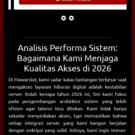
Analisis Performa Sistem:
Bagaimana Kami Menjaga
Kualitas Akses di 2026
Di Mawarslot, kami sadar kalau tantangan terbesar saat
mengakses layanan hiburan digital adalah kestabilan
server. Itulah kenapa tahun 2026 ini, tim kami fokus
pada pengembangan arsitektur sistem yang lebih
efisien agar latensi bisa ditekan. Kami tidak hanya
sekadar menyediakan akses, tapi memastikan bahwa
setiap integrasi server yang kami bangun berjalan
dengan enkripsi yang solid. Intinya, kami ingin teman-