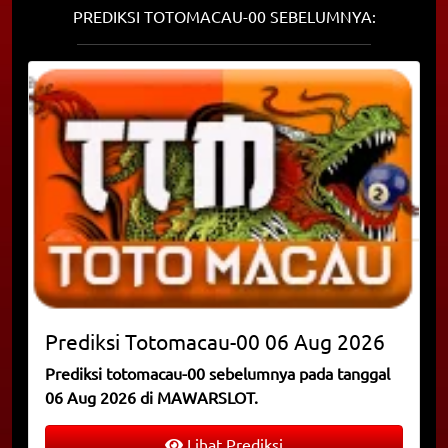
PREDIKSI TOTOMACAU-00 SEBELUMNYA:
Prediksi
Totomacau-00
06 Aug 2026
Prediksi totomacau-00 sebelumnya pada tanggal
06 Aug 2026 di MAWARSLOT.
Lihat Prediksi