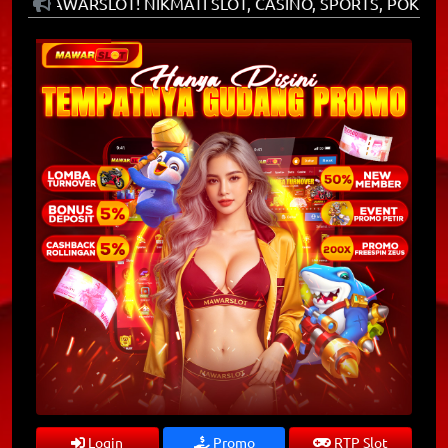
DI MAWARSLOT! NIKMATI SLOT, CASINO, SPORTS, POKER, 
Login
Promo
RTP Slot