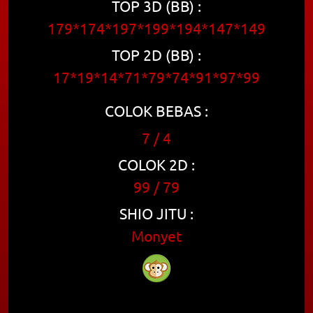
TOP 3D (BB) :
179*174*197*199*194*147*149
TOP 2D (BB) :
17*19*14*71*79*74*91*97*99
COLOK BEBAS :
7 / 4
COLOK 2D :
99 / 79
SHIO JITU :
Monyet