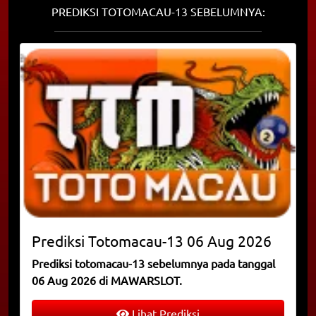
PREDIKSI TOTOMACAU-13 SEBELUMNYA:
Prediksi
Totomacau-13
06 Aug 2026
Prediksi totomacau-13 sebelumnya pada tanggal
06 Aug 2026 di MAWARSLOT.
Lihat Prediksi