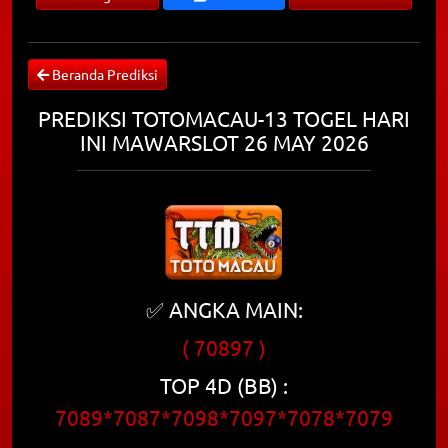
Beranda Prediksi
PREDIKSI TOTOMACAU-13 TOGEL HARI
INI MAWARSLOT 26 MAY 2026
✅ ANGKA MAIN:
( 70897 )
TOP 4D (BB) :
7089*7087*7098*7097*7078*7079