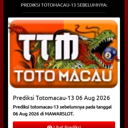
PREDIKSI TOTOMACAU-13 SEBELUMNYA:
Prediksi
Totomacau-13
06 Aug 2026
Prediksi totomacau-13 sebelumnya pada tanggal
06 Aug 2026 di MAWARSLOT.
Lihat Prediksi