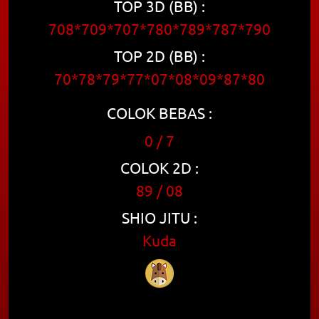
TOP 3D (BB) :
708*709*707*780*789*787*790
TOP 2D (BB) :
70*78*79*77*07*08*09*87*80
COLOK BEBAS :
0 / 7
COLOK 2D :
89 / 08
SHIO JITU :
Kuda