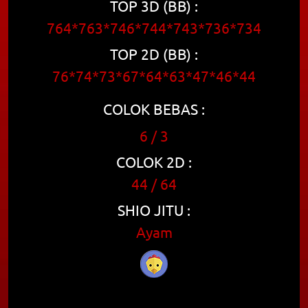
TOP 3D (BB) :
764*763*746*744*743*736*734
TOP 2D (BB) :
76*74*73*67*64*63*47*46*44
COLOK BEBAS :
6 / 3
COLOK 2D :
44 / 64
SHIO JITU :
Ayam