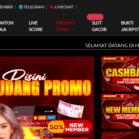
MEMBER
TELEGRAM
LIVECHAT
HOT!
ONTON
LIVE
PREDIKSI
SLOT
BUKTI
OLA
SCORE
TOGEL
GACOR
JACKPO
SELAMAT DATANG DI MAWARS