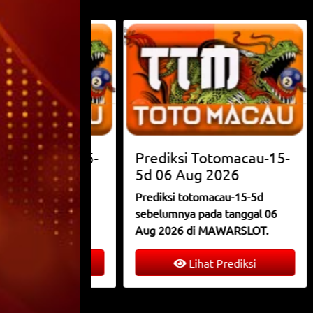
macau-15-
Prediksi
Totomacau-15-
Pr
026
5d
06 Aug 2026
5d
au-15-5d
Prediksi totomacau-15-5d
Pre
tanggal 07
sebelumnya pada tanggal 06
seb
WARSLOT.
Aug 2026 di MAWARSLOT.
Aug
rediksi
Lihat Prediksi