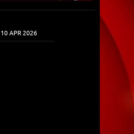
10 APR 2026