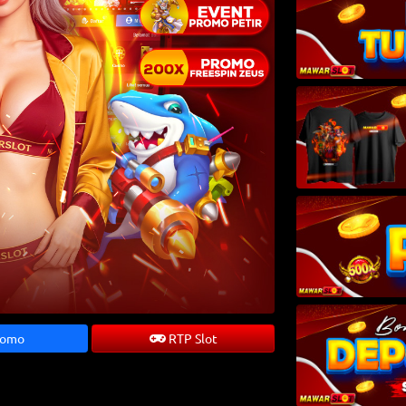
omo
RTP Slot