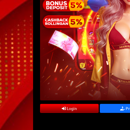
Login
Pr