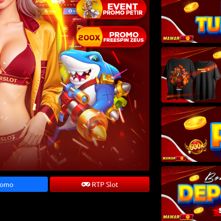
omo
RTP Slot