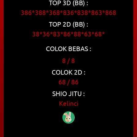
TOP 3D (BB) :
386*388*368*836*838*863*868
TOP 2D (BB) :
38*36*83*86*88*63*68*
COLOK BEBAS :
8 / 8
COLOK 2D :
68 / 86
SHIO JITU :
Kelinci