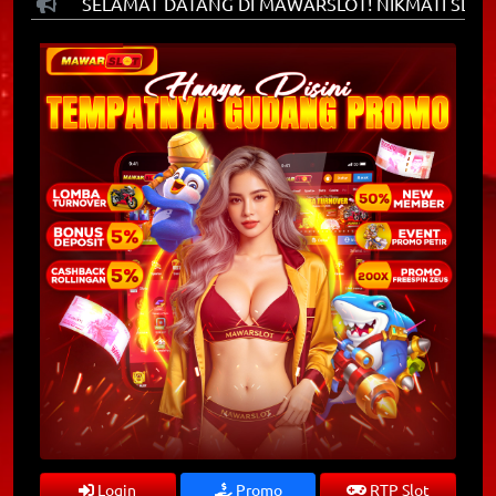
SELAMAT DATANG DI MAWARSLOT! NIKMATI SLOT, C
Login
Promo
RTP Slot