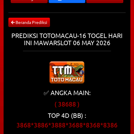
Beranda Prediksi
PREDIKSI TOTOMACAU-16 TOGEL HARI
INI MAWARSLOT 06 MAY 2026
✅ ANGKA MAIN:
( 38688 )
TOP 4D (BB) :
3868*3886*3888*3688*8368*8386