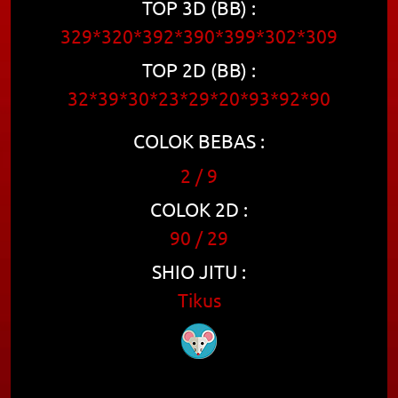
TOP 3D (BB) :
329*320*392*390*399*302*309
TOP 2D (BB) :
32*39*30*23*29*20*93*92*90
COLOK BEBAS :
2 / 9
COLOK 2D :
90 / 29
SHIO JITU :
Tikus