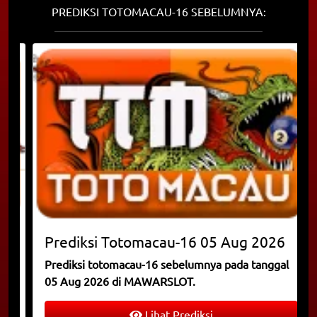
PREDIKSI TOTOMACAU-16 SEBELUMNYA:
Prediksi
Totomacau-16
05 Aug 2026
Prediksi totomacau-16 sebelumnya pada tanggal
05 Aug 2026 di MAWARSLOT.
Lihat Prediksi