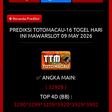
Beranda Prediksi
PREDIKSI TOTOMACAU-16 TOGEL HARI
INI MAWARSLOT 09 MAY 2026
✅ ANGKA MAIN:
( 32909 )
TOP 4D (BB) :
3290*3299*3209*3920*3929*3902