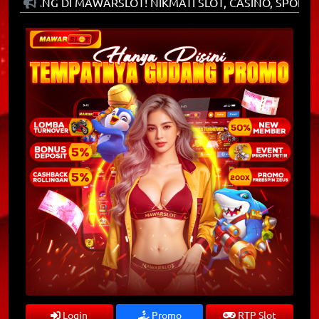
 DATANG DI MAWARSLOT! NIKMATI SLOT, CASINO, SPORTS,
Login
Promo
RTP Slot