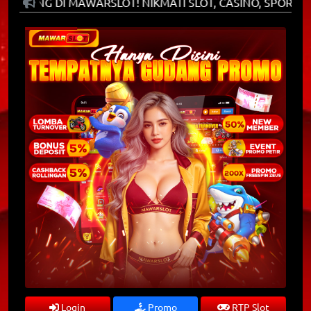
DATANG DI MAWARSLOT! NIKMATI SLOT, CASINO, SPORTS, 
Login
Promo
RTP Slot