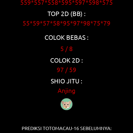
559*557*558*595*597*598*575
TOP 2D (BB) :
55*59*57*58*95*97*98*75*79
COLOK BEBAS :
5 / 8
COLOK 2D :
97 / 59
SHIO JITU :
Anjing
PREDIKSI TOTOMACAU-16 SEBELUMNYA: