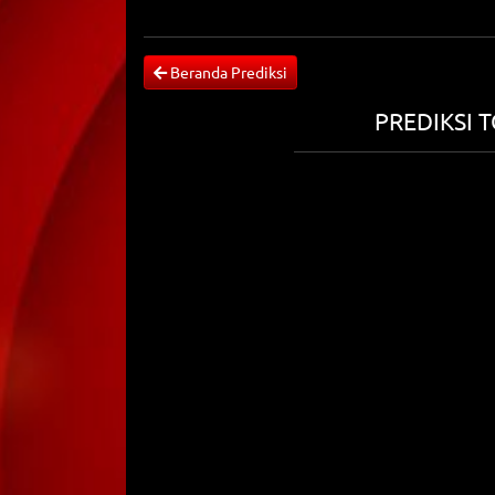
Beranda Prediksi
PREDIKSI 