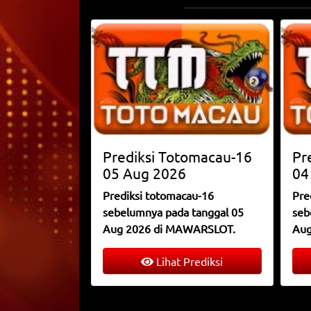
macau-16
Prediksi
Totomacau-16
Pr
05 Aug 2026
04
au-16
Prediksi totomacau-16
Pre
tanggal 06
sebelumnya pada tanggal 05
seb
WARSLOT.
Aug 2026 di MAWARSLOT.
Aug
rediksi
Lihat Prediksi