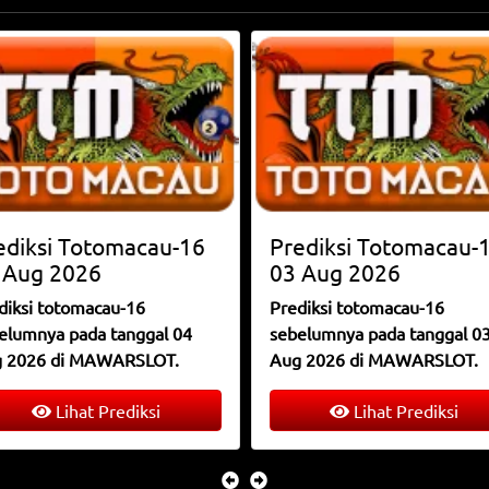
ediksi
Totomacau-16
Prediksi
Totomacau-
 Aug 2026
03 Aug 2026
diksi totomacau-16
Prediksi totomacau-16
elumnya pada tanggal 04
sebelumnya pada tanggal 0
 2026 di MAWARSLOT.
Aug 2026 di MAWARSLOT.
Lihat Prediksi
Lihat Prediksi