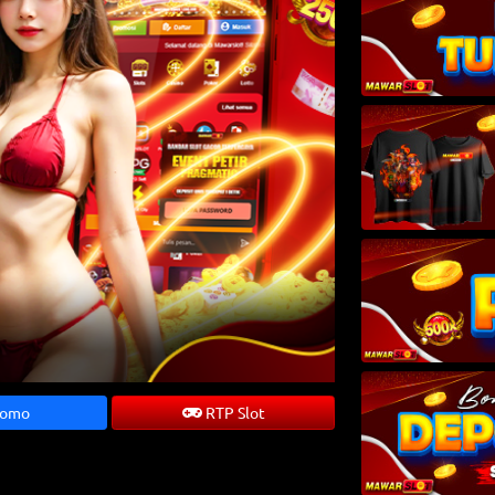
omo
RTP Slot