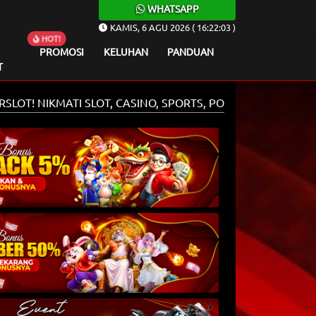
WHATSAPP
KAMIS
, 6 AGU 2026
(
16
:
22
:
04
)
HOT!
PROMOSI
KELUHAN
PANDUAN
T
 NIKMATI SLOT, CASINO, SPORTS, POKER, LOTTO & LAINNY