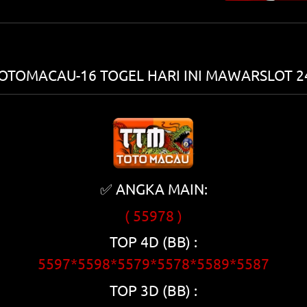
TOTOMACAU-16 TOGEL HARI INI MAWARSLOT 2
✅ ANGKA MAIN:
( 55978 )
TOP 4D (BB) :
5597*5598*5579*5578*5589*5587
TOP 3D (BB) :