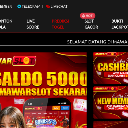
MEMBER
TELEGRAM
LIVECHAT
HOT!
ONTON
LIVE
PREDIKSI
SLOT
BUKTI
OLA
SCORE
TOGEL
GACOR
JACKPO
SELAMAT DATANG DI MAWARSLOT!