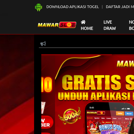
DOWNLOAD APLIKASI TOGEL
DAFTAR JADI 
LIVE
N
HOME
DRAW
B