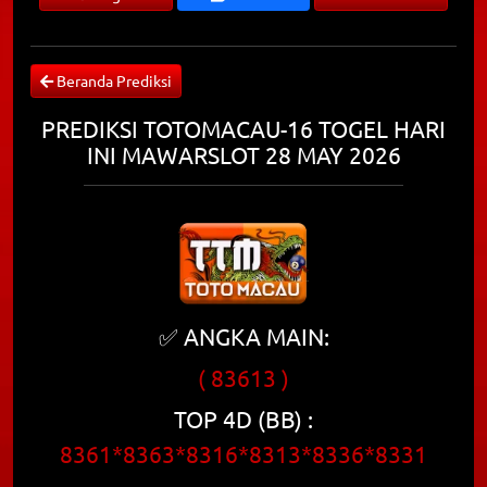
Beranda Prediksi
PREDIKSI TOTOMACAU-16 TOGEL HARI
INI MAWARSLOT 28 MAY 2026
✅ ANGKA MAIN:
( 83613 )
TOP 4D (BB) :
8361*8363*8316*8313*8336*8331