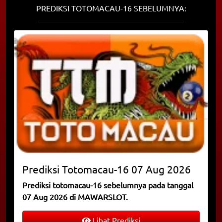
PREDIKSI TOTOMACAU-16 SEBELUMNYA:
Prediksi
Totomacau-16
07 Aug 2026
Prediksi totomacau-16 sebelumnya pada tanggal
07 Aug 2026 di MAWARSLOT.
Lihat Prediksi