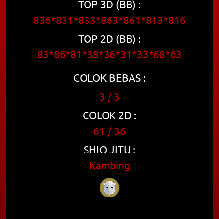
TOP 3D (BB) :
836*831*833*863*861*813*816
TOP 2D (BB) :
83*86*81*38*36*31*33*68*63
COLOK BEBAS :
3 / 3
COLOK 2D :
61 / 36
SHIO JITU :
Kambing