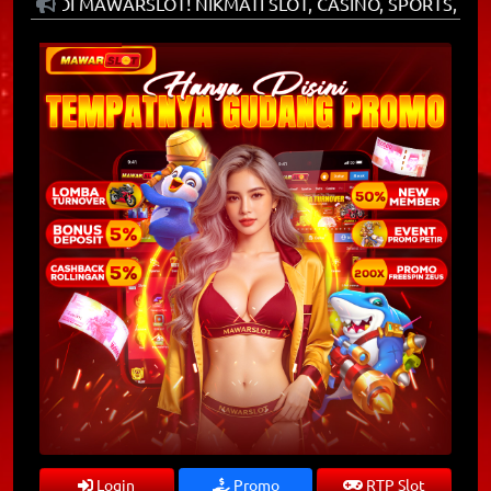
ANG DI MAWARSLOT! NIKMATI SLOT, CASINO, SPORTS, POK
Login
Promo
RTP Slot