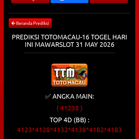
Beranda Prediksi
PREDIKSI TOTOMACAU-16 TOGEL HARI
INI MAWARSLOT 31 MAY 2026
✅ ANGKA MAIN:
( 41238 )
TOP 4D (BB) :
4123*4128*4132*4138*4182*4183