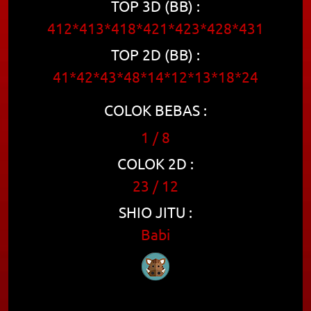
TOP 3D (BB) :
412*413*418*421*423*428*431
TOP 2D (BB) :
41*42*43*48*14*12*13*18*24
COLOK BEBAS :
1 / 8
COLOK 2D :
23 / 12
SHIO JITU :
Babi