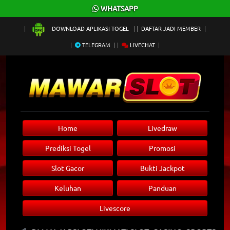
×
WHATSAPP
DOWNLOAD APLIKASI TOGEL
DAFTAR JADI MEMBER
TELEGRAM
LIVECHAT
Home
Livedraw
Prediksi Togel
Promosi
Slot Gacor
Bukti Jackpot
Keluhan
Panduan
Livescore