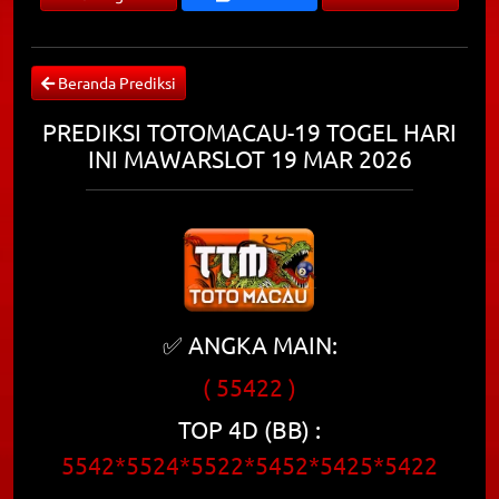
Beranda Prediksi
PREDIKSI TOTOMACAU-19 TOGEL HARI
INI MAWARSLOT 19 MAR 2026
✅ ANGKA MAIN:
( 55422 )
TOP 4D (BB) :
5542*5524*5522*5452*5425*5422