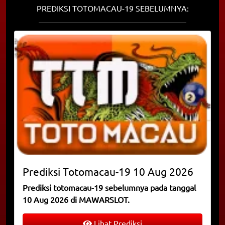
PREDIKSI TOTOMACAU-19 SEBELUMNYA:
Prediksi
Totomacau-19
10 Aug 2026
Prediksi totomacau-19 sebelumnya pada tanggal
10 Aug 2026 di MAWARSLOT.
Lihat Prediksi