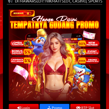
TANG DI MAWARSLOT! NIKMATI SLOT, CASINO, SPORTS, PO
Login
Promo
RTP Slot