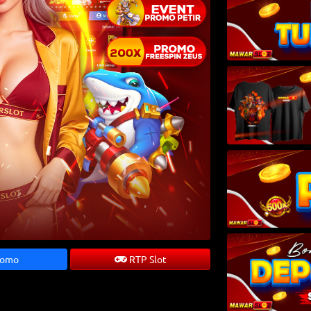
omo
RTP Slot