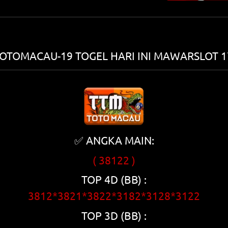
TOTOMACAU-19 TOGEL HARI INI MAWARSLOT 1
✅ ANGKA MAIN:
( 38122 )
TOP 4D (BB) :
3812*3821*3822*3182*3128*3122
TOP 3D (BB) :