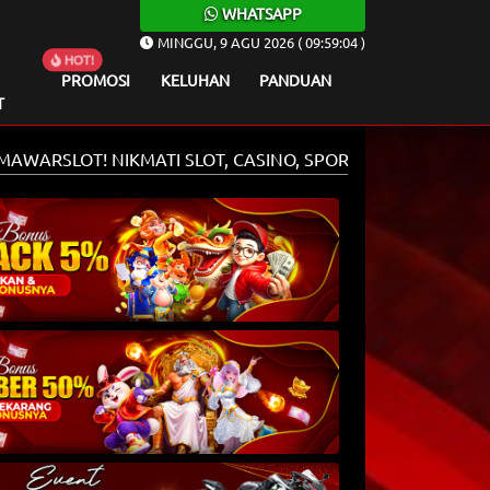
WHATSAPP
MINGGU
, 9 AGU 2026
(
09
:
59
:
05
)
HOT!
PROMOSI
KELUHAN
PANDUAN
T
SLOT! NIKMATI SLOT, CASINO, SPORTS, POKER, LOTTO & 