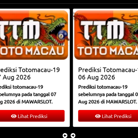
ediksi
Totomacau-19
Prediksi
Totomacau-
 Aug 2026
06 Aug 2026
diksi totomacau-19
Prediksi totomacau-19
elumnya pada tanggal 07
sebelumnya pada tanggal 0
 2026 di MAWARSLOT.
Aug 2026 di MAWARSLOT.
Lihat Prediksi
Lihat Prediksi