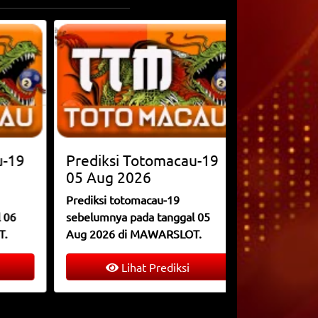
19
Prediksi
Totomacau-19
Prediksi
To
05 Aug 2026
04 Aug 20
Prediksi totomacau-19
Prediksi toto
6
sebelumnya pada tanggal 05
sebelumnya pa
Aug 2026 di MAWARSLOT.
Aug 2026 di
Lihat Prediksi
Liha