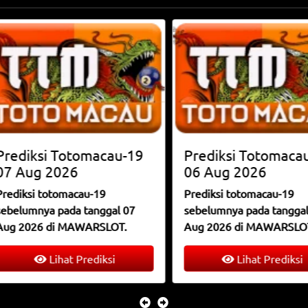
ediksi
Totomacau-19
Prediksi
Totomacau-
 Aug 2026
06 Aug 2026
diksi totomacau-19
Prediksi totomacau-19
elumnya pada tanggal 07
sebelumnya pada tanggal 0
 2026 di MAWARSLOT.
Aug 2026 di MAWARSLOT.
Lihat Prediksi
Lihat Prediksi