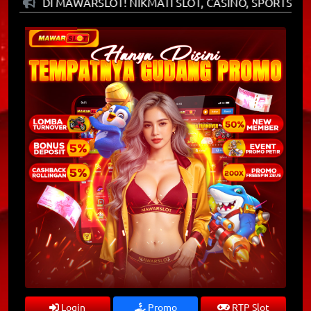
TANG DI MAWARSLOT! NIKMATI SLOT, CASINO, SPORTS, PO
Login
Promo
RTP Slot