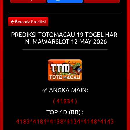
Beranda Prediksi
PREDIKSI TOTOMACAU-19 TOGEL HARI
INI MAWARSLOT 12 MAY 2026
✅ ANGKA MAIN:
( 41834 )
TOP 4D (BB) :
4183*4184*4138*4134*4148*4143