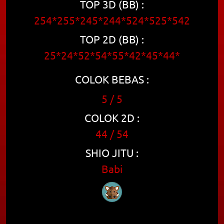
TOP 3D (BB) :
254*255*245*244*524*525*542
TOP 2D (BB) :
25*24*52*54*55*42*45*44*
COLOK BEBAS :
5 / 5
COLOK 2D :
44 / 54
SHIO JITU :
Babi