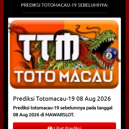
PREDIKSI TOTOMACAU-19 SEBELUMNYA:
Prediksi
Totomacau-19
08 Aug 2026
Prediksi totomacau-19 sebelumnya pada tanggal
08 Aug 2026 di MAWARSLOT.
Lihat Prediksi