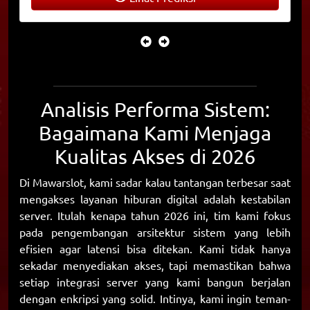
Analisis Performa Sistem:
Bagaimana Kami Menjaga
Kualitas Akses di 2026
Di Mawarslot, kami sadar kalau tantangan terbesar saat
mengakses layanan hiburan digital adalah kestabilan
server. Itulah kenapa tahun 2026 ini, tim kami fokus
pada pengembangan arsitektur sistem yang lebih
efisien agar latensi bisa ditekan. Kami tidak hanya
sekadar menyediakan akses, tapi memastikan bahwa
setiap integrasi server yang kami bangun berjalan
dengan enkripsi yang solid. Intinya, kami ingin teman-