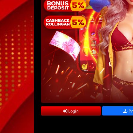
Login
Pr