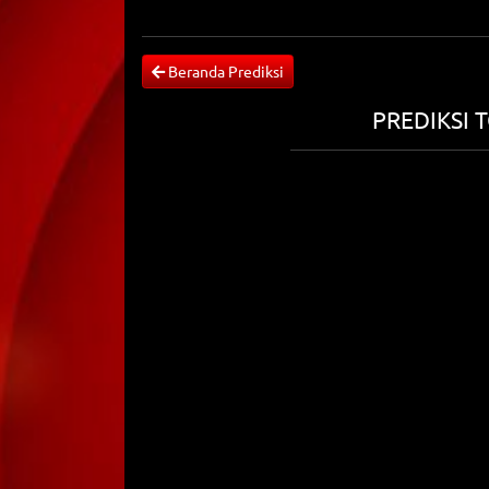
Beranda Prediksi
PREDIKSI 