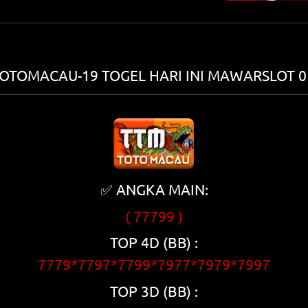
TOTOMACAU-19 TOGEL HARI INI MAWARSLOT 0
✅ ANGKA MAIN:
( 77799 )
TOP 4D (BB) :
7779*7797*7799*7977*7979*7997
TOP 3D (BB) :