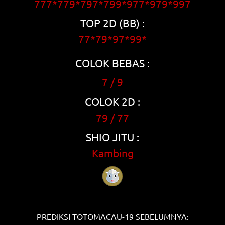
777*779*797*799*977*979*997
TOP 2D (BB) :
77*79*97*99*
COLOK BEBAS :
7 / 9
COLOK 2D :
79 / 77
SHIO JITU :
Kambing
PREDIKSI TOTOMACAU-19 SEBELUMNYA: