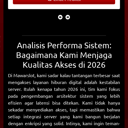
Analisis Performa Sistem:
Bagaimana Kami Menjaga
Kualitas Akses di 2026
Di Mawarslot, kami sadar kalau tantangan terbesar saat
mengakses layanan hiburan digital adalah kestabilan
server. Itulah kenapa tahun 2026 ini, tim kami fokus
pada pengembangan arsitektur sistem yang lebih
efisien agar latensi bisa ditekan. Kami tidak hanya
sekadar menyediakan akses, tapi memastikan bahwa
setiap integrasi server yang kami bangun berjalan
dengan enkripsi yang solid. Intinya, kami ingin teman-