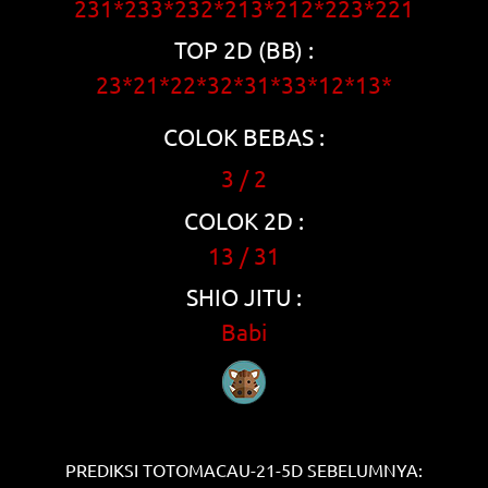
231*233*232*213*212*223*221
TOP 2D (BB) :
23*21*22*32*31*33*12*13*
COLOK BEBAS :
3 / 2
COLOK 2D :
13 / 31
SHIO JITU :
Babi
PREDIKSI TOTOMACAU-21-5D SEBELUMNYA: