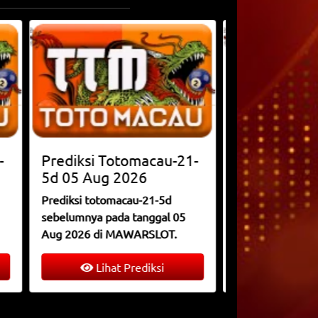
1-
Prediksi
Totomacau-21-
Prediksi
To
5d
04 Aug 2026
5d
03 Aug
Prediksi totomacau-21-5d
Prediksi toto
5
sebelumnya pada tanggal 04
sebelumnya pa
Aug 2026 di MAWARSLOT.
Aug 2026 di
Lihat Prediksi
Liha