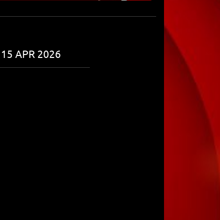
15 APR 2026