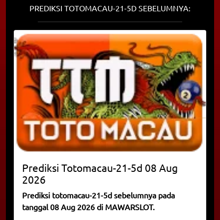
PREDIKSI TOTOMACAU-21-5D SEBELUMNYA:
Prediksi
Totomacau-21-5d
08 Aug
2026
Prediksi totomacau-21-5d sebelumnya pada
tanggal 08 Aug 2026 di MAWARSLOT.