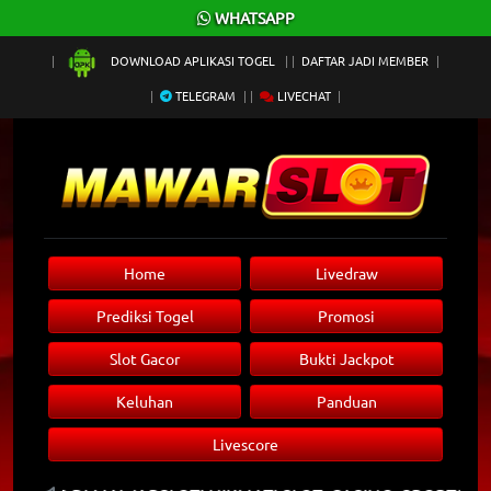
×
WHATSAPP
DOWNLOAD APLIKASI TOGEL
DAFTAR JADI MEMBER
TELEGRAM
LIVECHAT
Home
Livedraw
Prediksi Togel
Promosi
Slot Gacor
Bukti Jackpot
Keluhan
Panduan
Livescore