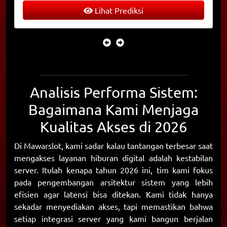
Lihat Prediksi
Analisis Performa Sistem:
Bagaimana Kami Menjaga
Kualitas Akses di 2026
Di Mawarslot, kami sadar kalau tantangan terbesar saat
mengakses layanan hiburan digital adalah kestabilan
server. Itulah kenapa tahun 2026 ini, tim kami fokus
pada pengembangan arsitektur sistem yang lebih
efisien agar latensi bisa ditekan. Kami tidak hanya
sekadar menyediakan akses, tapi memastikan bahwa
setiap integrasi server yang kami bangun berjalan