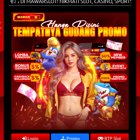
TANG DI MAWARSLOT! NIKMATI SLOT, CASINO, SPORTS, PO
Login
Promo
RTP Slot