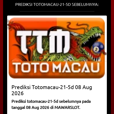
PREDIKSI TOTOMACAU-21-5D SEBELUMNYA:
Prediksi
Totomacau-21-5d
08 Aug
2026
Prediksi totomacau-21-5d sebelumnya pada
tanggal 08 Aug 2026 di MAWARSLOT.