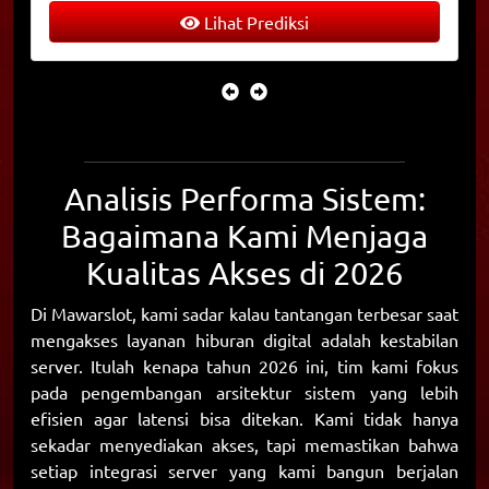
Lihat Prediksi
Analisis Performa Sistem:
Bagaimana Kami Menjaga
Kualitas Akses di 2026
Di Mawarslot, kami sadar kalau tantangan terbesar saat
mengakses layanan hiburan digital adalah kestabilan
server. Itulah kenapa tahun 2026 ini, tim kami fokus
pada pengembangan arsitektur sistem yang lebih
efisien agar latensi bisa ditekan. Kami tidak hanya
sekadar menyediakan akses, tapi memastikan bahwa
setiap integrasi server yang kami bangun berjalan