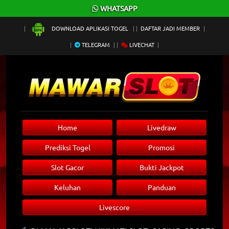
×
WHATSAPP
DOWNLOAD APLIKASI TOGEL
DAFTAR JADI MEMBER
TELEGRAM
LIVECHAT
Home
Livedraw
Prediksi Togel
Promosi
Slot Gacor
Bukti Jackpot
Keluhan
Panduan
Livescore