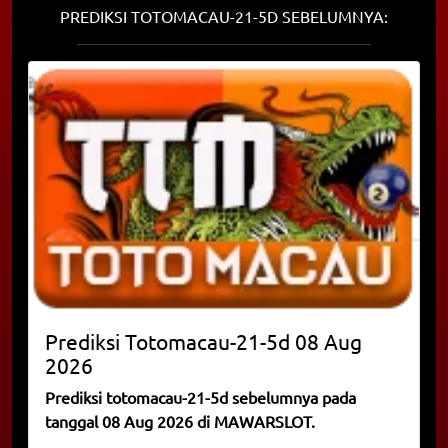
PREDIKSI TOTOMACAU-21-5D SEBELUMNYA:
Prediksi
Totomacau-21-5d
08 Aug
2026
Prediksi totomacau-21-5d sebelumnya pada
tanggal 08 Aug 2026 di MAWARSLOT.