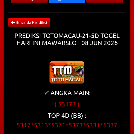
Beranda Prediksi
PREDIKSI TOTOMACAU-21-5D TOGEL
HARI INI MAWARSLOT 08 JUN 2026
✅ ANGKA MAIN:
( 53173 )
TOP 4D (BB) :
5317*5313*5371*5373*5331*5337