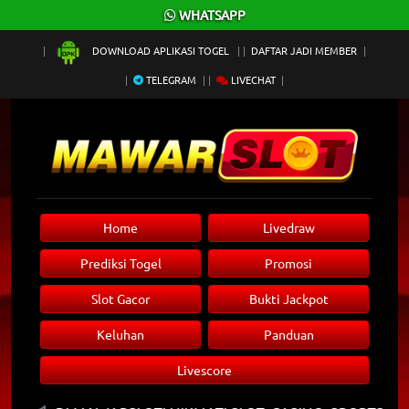
×
WHATSAPP
DOWNLOAD APLIKASI TOGEL
DAFTAR JADI MEMBER
TELEGRAM
LIVECHAT
Home
Livedraw
Prediksi Togel
Promosi
Slot Gacor
Bukti Jackpot
Keluhan
Panduan
Livescore