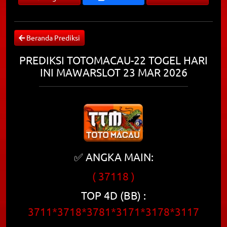
Beranda Prediksi
PREDIKSI TOTOMACAU-22 TOGEL HARI
INI MAWARSLOT 23 MAR 2026
✅ ANGKA MAIN:
( 37118 )
TOP 4D (BB) :
3711*3718*3781*3171*3178*3117