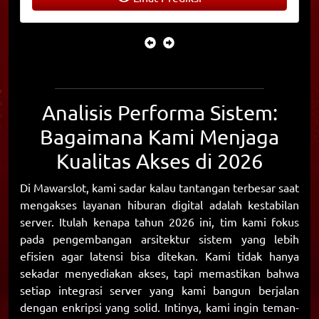
Analisis Performa Sistem:
Bagaimana Kami Menjaga
Kualitas Akses di 2026
Di Mawarslot, kami sadar kalau tantangan terbesar saat
mengakses layanan hiburan digital adalah kestabilan
server. Itulah kenapa tahun 2026 ini, tim kami fokus
pada pengembangan arsitektur sistem yang lebih
efisien agar latensi bisa ditekan. Kami tidak hanya
sekadar menyediakan akses, tapi memastikan bahwa
setiap integrasi server yang kami bangun berjalan
dengan enkripsi yang solid. Intinya, kami ingin teman-