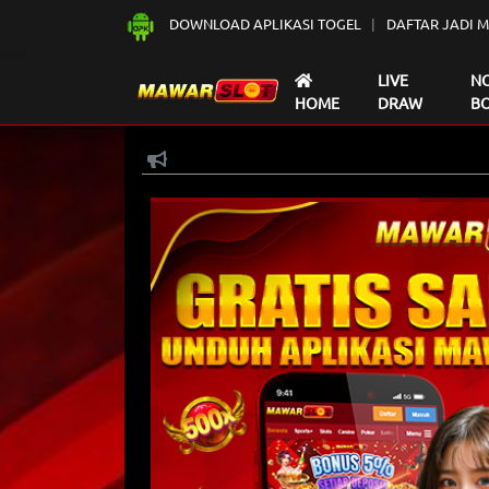
DOWNLOAD APLIKASI TOGEL
DAFTAR JADI 
LIVE
N
HOME
DRAW
B