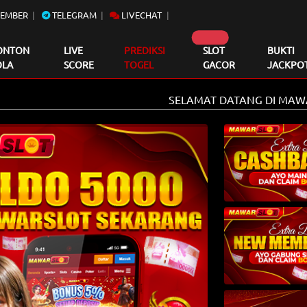
MEMBER
TELEGRAM
LIVECHAT
HOT!
ONTON
LIVE
PREDIKSI
SLOT
BUKTI
OLA
SCORE
TOGEL
GACOR
JACKPO
SELAMAT DATANG DI MAWARSLOT