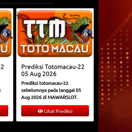
22
Prediksi
Totomacau-22
Prediksi
To
05 Aug 2026
04 Aug 20
Prediksi totomacau-22
Prediksi toto
6
sebelumnya pada tanggal 05
sebelumnya pa
Aug 2026 di MAWARSLOT.
Aug 2026 di
Lihat Prediksi
Liha