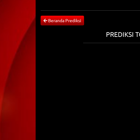
Beranda Prediksi
PREDIKSI 