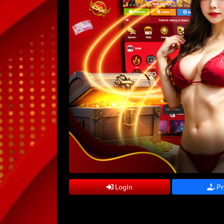
Login
Pr