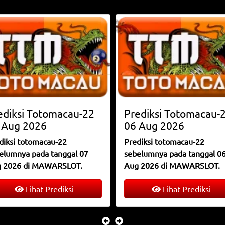
ediksi
Totomacau-22
Prediksi
Totomacau-
 Aug 2026
06 Aug 2026
diksi totomacau-22
Prediksi totomacau-22
elumnya pada tanggal 07
sebelumnya pada tanggal 0
 2026 di MAWARSLOT.
Aug 2026 di MAWARSLOT.
Lihat Prediksi
Lihat Prediksi