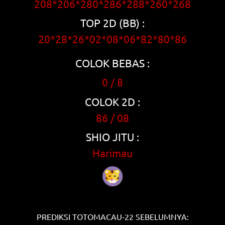
208*206*280*286*288*260*268
TOP 2D (BB) :
20*28*26*02*08*06*82*80*86
COLOK BEBAS :
0 / 8
COLOK 2D :
86 / 08
SHIO JITU :
Harimau
PREDIKSI TOTOMACAU-22 SEBELUMNYA: