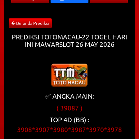
Beranda Prediksi
PREDIKSI TOTOMACAU-22 TOGEL HARI
INI MAWARSLOT 26 MAY 2026
✅ ANGKA MAIN:
( 39087 )
TOP 4D (BB) :
3908*3907*3980*3987*3970*3978