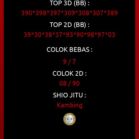
TOP 3D (BB) :
390*398*397*309*308*307*389
TOP 2D (BB) :
39*30*38*37*93*90*98*97*03
COLOK BEBAS :
9 / 7
COLOK 2D :
08 / 90
SHIO JITU :
Kambing