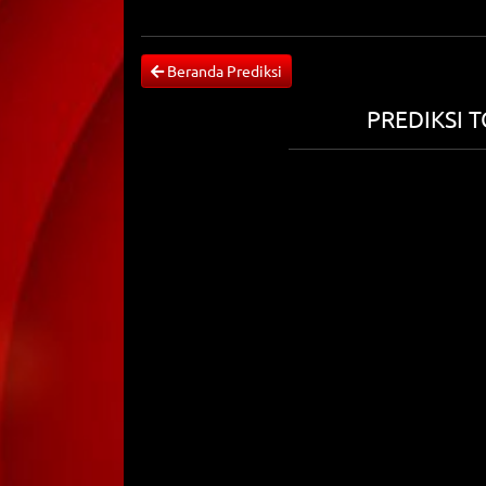
Beranda Prediksi
PREDIKSI 