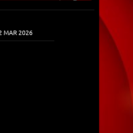
2 MAR 2026