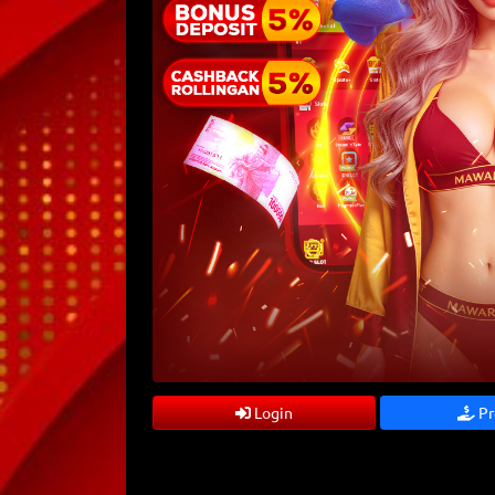
Login
Pr