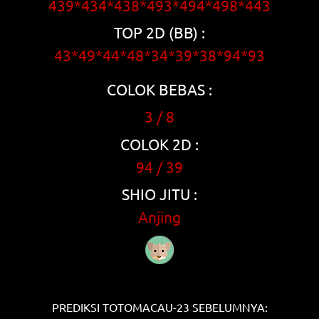
439*434*438*493*494*498*443
TOP 2D (BB) :
43*49*44*48*34*39*38*94*93
COLOK BEBAS :
3 / 8
COLOK 2D :
94 / 39
SHIO JITU :
Anjing
PREDIKSI TOTOMACAU-23 SEBELUMNYA: