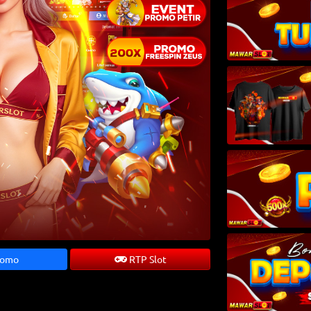
omo
RTP Slot