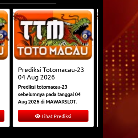
23
Prediksi
Totomacau-23
Prediksi
To
03 Aug 2026
02 Aug 20
Prediksi totomacau-23
Prediksi toto
4
sebelumnya pada tanggal 03
sebelumnya pa
Aug 2026 di MAWARSLOT.
Aug 2026 di
Lihat Prediksi
Liha