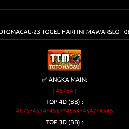
TOTOMACAU-23 TOGEL HARI INI MAWARSLOT 0
✅ ANGKA MAIN:
( 45754 )
TOP 4D (BB) :
4575*4574*4557*4554*4547*4545
TOP 3D (BB) :