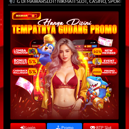
ATANG DI MAWARSLOT! NIKMATI SLOT, CASINO, SPORTS, P
Login
Promo
RTP Slot