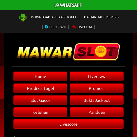
×
WHATSAPP
DOWNLOAD APLIKASI TOGEL
DAFTAR JADI MEMBER
TELEGRAM
LIVECHAT
Home
Livedraw
Prediksi Togel
Promosi
Slot Gacor
Bukti Jackpot
Keluhan
Panduan
Livescore