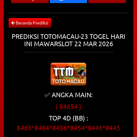
Beranda Prediksi
PREDIKSI TOTOMACAU-23 TOGEL HARI
INI MAWARSLOT 22 MAR 2026
✅ ANGKA MAIN:
( 84654 )
TOP 4D (BB) :
8465*8464*8456*8454*8446*8445