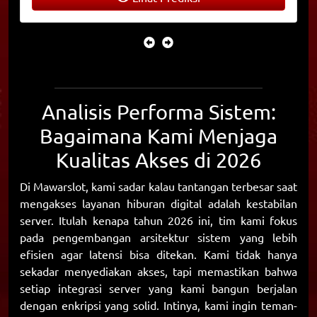
Analisis Performa Sistem:
Bagaimana Kami Menjaga
Kualitas Akses di 2026
Di Mawarslot, kami sadar kalau tantangan terbesar saat
mengakses layanan hiburan digital adalah kestabilan
server. Itulah kenapa tahun 2026 ini, tim kami fokus
pada pengembangan arsitektur sistem yang lebih
efisien agar latensi bisa ditekan. Kami tidak hanya
sekadar menyediakan akses, tapi memastikan bahwa
setiap integrasi server yang kami bangun berjalan
dengan enkripsi yang solid. Intinya, kami ingin teman-