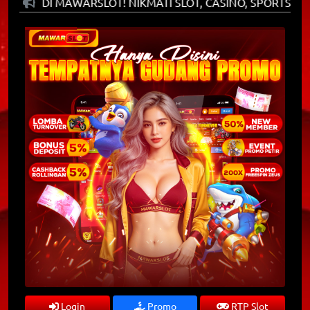
TANG DI MAWARSLOT! NIKMATI SLOT, CASINO, SPORTS, PO
Login
Promo
RTP Slot