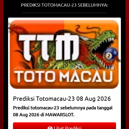
PREDIKSI TOTOMACAU-23 SEBELUMNYA:
Prediksi
Totomacau-23
08 Aug 2026
Prediksi totomacau-23 sebelumnya pada tanggal
08 Aug 2026 di MAWARSLOT.
Lihat Prediksi