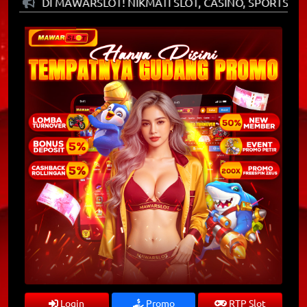
TANG DI MAWARSLOT! NIKMATI SLOT, CASINO, SPORTS, PO
Login
Promo
RTP Slot