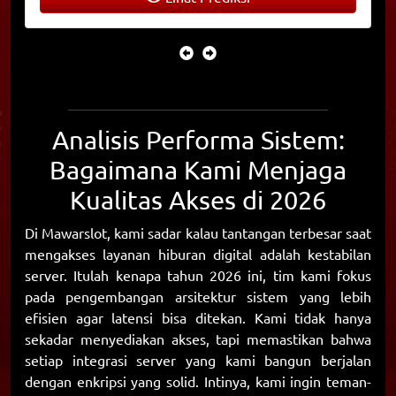
Analisis Performa Sistem:
Bagaimana Kami Menjaga
Kualitas Akses di 2026
Di Mawarslot, kami sadar kalau tantangan terbesar saat
mengakses layanan hiburan digital adalah kestabilan
server. Itulah kenapa tahun 2026 ini, tim kami fokus
pada pengembangan arsitektur sistem yang lebih
efisien agar latensi bisa ditekan. Kami tidak hanya
sekadar menyediakan akses, tapi memastikan bahwa
setiap integrasi server yang kami bangun berjalan
dengan enkripsi yang solid. Intinya, kami ingin teman-